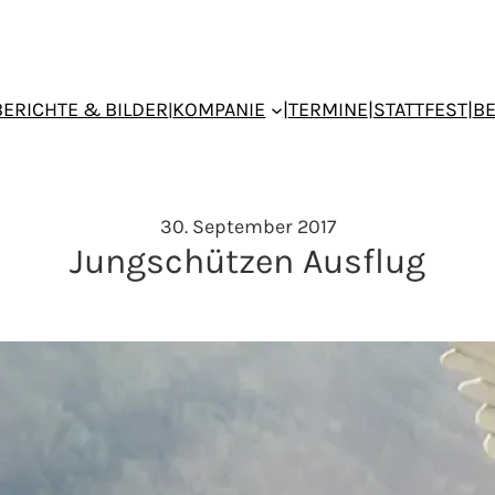
BERICHTE & BILDER
KOMPANIE
|
TERMINE
|
STATTFEST
|
B
|
30. September 2017
Jungschützen Ausflug