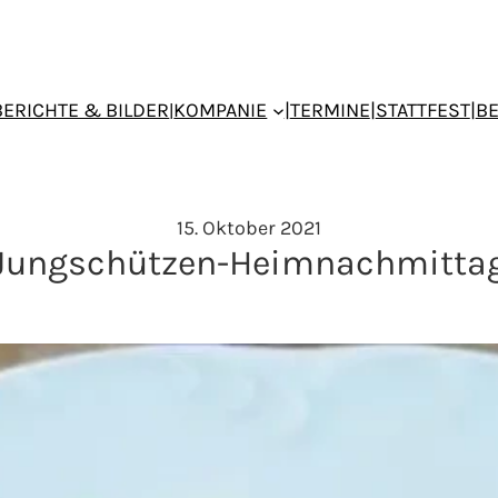
BERICHTE & BILDER
KOMPANIE
|
TERMINE
|
STATTFEST
|
B
|
15. Oktober 2021
Jungschützen-Heimnachmitta