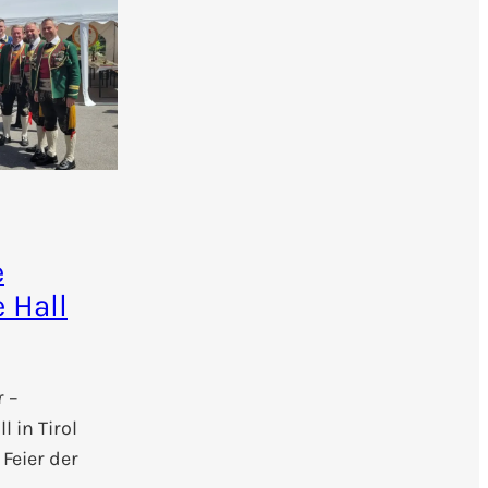
e
 Hall
 –
 in Tirol
 Feier der