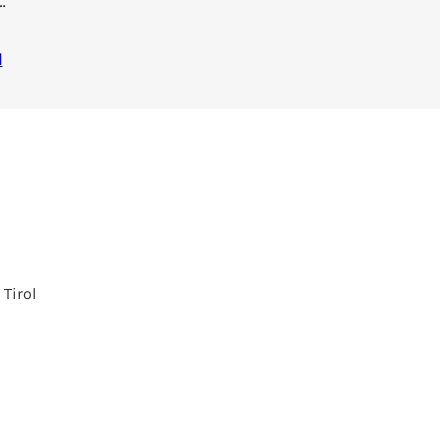
…
N
 Tirol