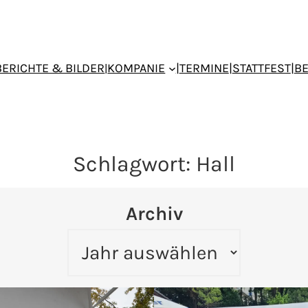
BERICHTE & BILDER
KOMPANIE
|
TERMINE
|
STATTFEST
|
B
|
Schlagwort:
Hall
Archiv