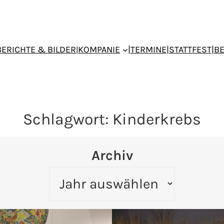
BERICHTE & BILDER
KOMPANIE
|
TERMINE
|
STATTFEST
|
B
|
Schlagwort:
Kinderkrebs
Archiv