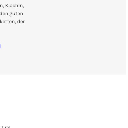
n, Kiachln,
 den guten
ketten, der
N
 Tirol