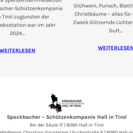
che Spendensammelaktion
Glühwein, Punsch, Blattl
bacher-Schützenkompanie
Christbäume – alles für
n Tirol zugunsten der
Zweck Glitzernde Lichter
ebsstation war im Jahr
Duft…
2024…
WEITERLESE
WEITERLESEN
Speckbacher – Schützenkompanie Hall in Tirol
Bei der Säule 17 | 6060 Hall in Tirol
lladresse: Christian Visinteiner | Fuchsstraße 6 | 6060 Hall in