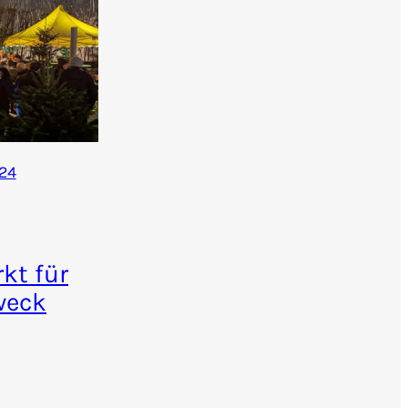
24
kt für
weck